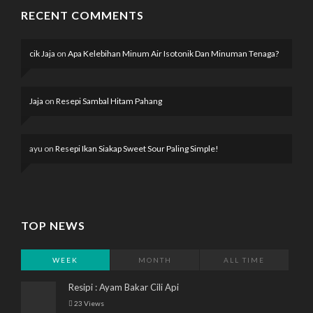
RECENT COMMENTS
cik Jaja
on
Apa Kelebihan Minum Air Isotonik Dan Minuman Tenaga?
Jaja
on
Resepi Sambal Hitam Pahang
ayu
on
Resepi Ikan Siakap Sweet Sour Paling Simple!
TOP NEWS
WEEK
MONTH
ALL TIME
Resipi : Ayam Bakar Cili Api
23 Views