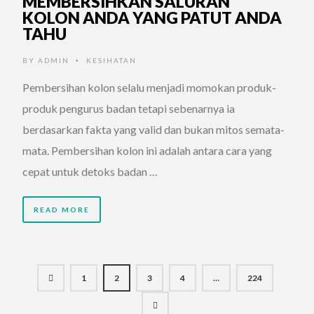
MEMBERSIHKAN SALURAN
KOLON ANDA YANG PATUT ANDA
TAHU
BY
ADMIN
KESIHATAN
•
Pembersihan kolon selalu menjadi momokan produk-
produk pengurus badan tetapi sebenarnya ia
berdasarkan fakta yang valid dan bukan mitos semata-
mata. Pembersihan kolon ini adalah antara cara yang
cepat untuk detoks badan …
READ MORE
1
2
3
4
…
224