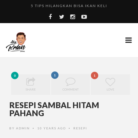
5 TIPS HILANGKAN BISA IKAN KELI
TIP HILANGKAN KESAN WARNA YANG TERKENA PADA PA...
BERAPA TINGGIKAH KALORI SEBIJI BURGER?
1
0
1
SHARE
COMMENT
LOVE
RESEPI SAMBAL HITAM
PAHANG
BY
ADMIN
10 YEARS AGO
RESEPI
•
•