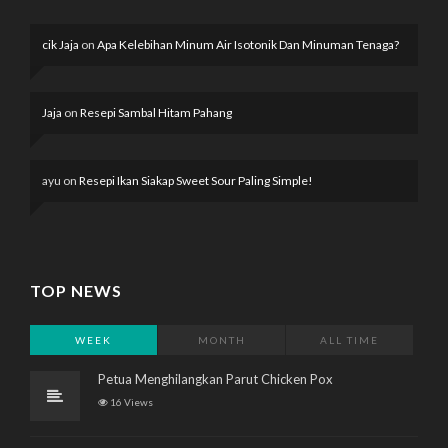
cik Jaja
on
Apa Kelebihan Minum Air Isotonik Dan Minuman Tenaga?
Jaja
on
Resepi Sambal Hitam Pahang
ayu
on
Resepi Ikan Siakap Sweet Sour Paling Simple!
TOP NEWS
WEEK
MONTH
ALL TIME
Petua Menghilangkan Parut Chicken Pox
16 Views