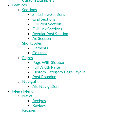
Features
Sections
Slideshow Sections
Grid Sections
Full Post Section
Full Link Sections
Regular Post Section
Ad Section
Shortcodes
Elements
Columns
Pages
Page With Sidebar
Full Width Page
Custom Category Page Layout
Post Roundup
Navigation
Alt. Navigation
Mega Menu
News
Recipes
Reviews
Recipes