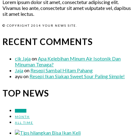
Lorem ipsum dolor sit amet, consectetur adipiscing elit.
Vivamus leo ante, consectetur sit amet vulputate vel, dapibus
sit amet lectus.
© COPYRIGHT 2014 YOUR NEWS SITE.
RECENT COMMENTS
cik Jaja
on
Apa Kelebihan Minum Air Isotonik Dan
Minuman Tenaga?
Jaja
on
Resepi Sambal Hitam Pahang
ayu
on
Resepi Ikan Siakap Sweet Sour Paling Simple!
TOP NEWS
WEEK
MONTH
ALL TIME