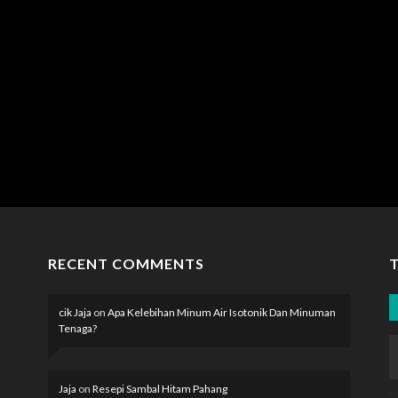
ST
RECENT COMMENTS
cik Jaja
on
Apa Kelebihan Minum Air Isotonik Dan Minuman
Tenaga?
Jaja
on
Resepi Sambal Hitam Pahang