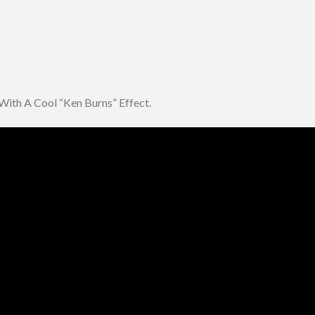
N
T
.4
With A Cool “Ken Burns” Effect.
AN