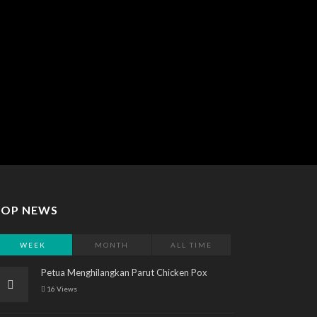
TOP NEWS
WEEK
MONTH
ALL TIME
Petua Menghilangkan Parut Chicken Pox
16 Views