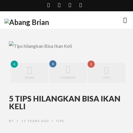
0
0
1
SHARE
COMMENT
LOVE
5 TIPS HILANGKAN BISA IKAN
KELI
BY
11 YEARS AGO
TIPS
•
•