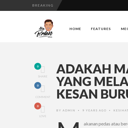
BREAKING
HOME
FEATURES
ME
ADAKAH M
0
YANG MEL
SHARE
0
KESAN BUR
COMMENT
0
BY
ADMIN
9 YEARS AGO
KESIHA
•
•
LOVE
akanan pedas atau be