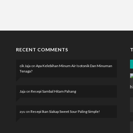
RECENT COMMENTS
cik Jaja
on
Apa Kelebihan Minum Air Isotonik Dan Minuman
Tenaga?
Jaja
on
Resepi Sambal Hitam Pahang
ayu
on
Resepi Ikan Siakap Sweet Sour Paling Simple!