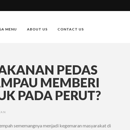
GA MENU
ABOUT US
CONTACT US
AKANAN PEDAS
AMPAU MEMBERI
UK PADA PERUT?
TAN
rempah sememangnya menjadi kegemaran masyarakat di