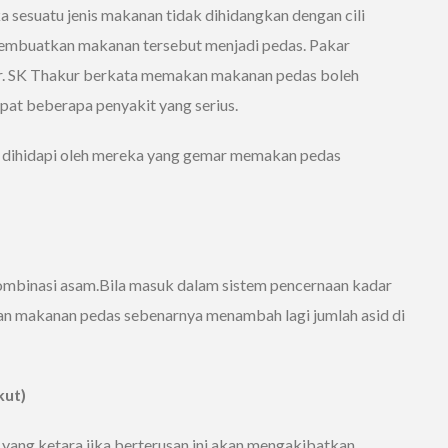
ka sesuatu jenis makanan tidak dihidangkan dengan cili
embuatkan makanan tersebut menjadi pedas. Pakar
 Dr. SK Thakur berkata memakan makanan pedas boleh
at beberapa penyakit yang serius.
h dihidapi oleh mereka yang gemar memakan pedas
 kombinasi asam.Bila masuk dalam sistem pencernaan kadar
n makanan pedas sebenarnya menambah lagi jumlah asid di
kut)
 yang ketara jika berterusan ini akan mengakibatkan