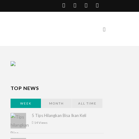
TOP NEWS
WEEK
MONTH
ALL TIME
5 Tips Hilangkan Bisa Ikan Keli
14 Views