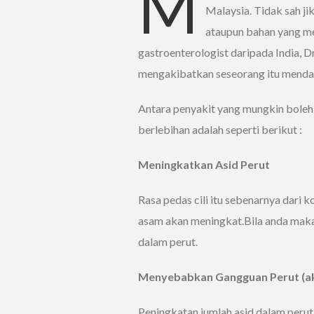
M
Malaysia. Tidak sah ji
ataupun bahan yang m
gastroenterologist daripada India,
mengakibatkan seseorang itu mendap
Antara penyakit yang mungkin bole
berlebihan adalah seperti berikut :
Meningkatkan Asid Perut
Rasa pedas cili itu sebenarnya dari
asam akan meningkat.Bila anda maka
dalam perut.
Menyebabkan Gangguan Perut (a
Peningkatan jumlah asid dalam perut